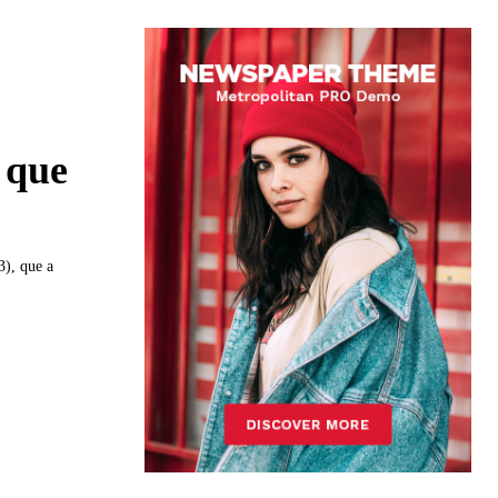
 que
), que a