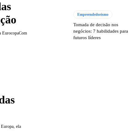
das
Empreendedorismo
ição
Tomada de decisão nos
negócios: 7 habilidades para
s da EurocopaCom
futuros líderes
ndas
 Europa, ela