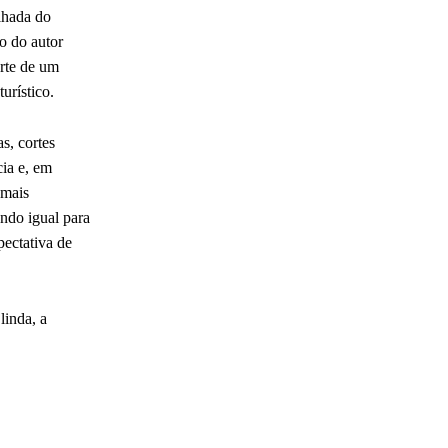
lhada do
o do autor
arte de um
urístico.
s, cortes
cia e, em
 mais
endo igual para
ectativa de
linda, a