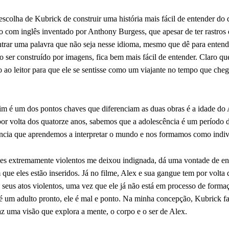
escolha de Kubrick de construir uma história mais fácil de entender do q
o com inglês inventado por Anthony Burgess, que apesar de ter rastros 
trar uma palavra que não seja nesse idioma, mesmo que dê para entend
o ser construído por imagens, fica bem mais fácil de entender. Claro qu
to ao leitor para que ele se sentisse como um viajante no tempo que che
m é um dos pontos chaves que diferenciam as duas obras é a idade do 
 por volta dos quatorze anos, sabemos que a adolescência é um período 
ncia que aprendemos a interpretar o mundo e nos formamos como indiv
mes extremamente violentos me deixou indignada, dá uma vontade de ent
ue eles estão inseridos. Já no filme, Alex e sua gangue tem por volta 
e seus atos violentos, uma vez que ele já não está em processo de forma
 é um adulto pronto, ele é mal e ponto. Na minha concepção, Kubrick faz
az uma visão que explora a mente, o corpo e o ser de Alex.