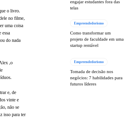
engajar estudantes fora das
telas
ue o livro.
dele no filme,
Empreendedorismo
er uma coisa
e essa
Como transformar um
projeto de faculdade em uma
gou do nada
startup rentável
Empreendedorismo
Alex ,o
de
Tomada de decisão nos
íduos.
negócios: 7 habilidades para
futuros líderes
rar e, de
dos vinte e
ção, não se
 isso para ter