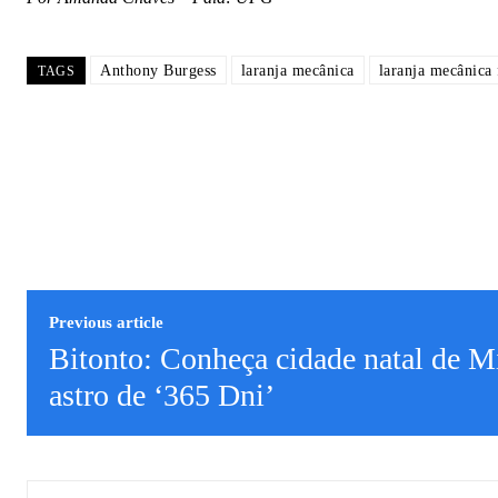
Anthony Burgess
laranja mecânica
laranja mecânica 
TAGS
Previous article
Bitonto: Conheça cidade natal de M
astro de ‘365 Dni’