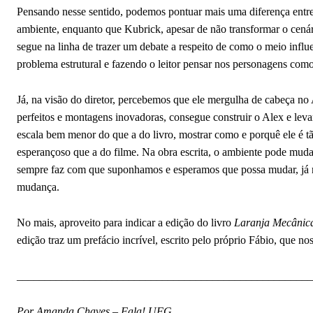
Pensando nesse sentido, podemos pontuar mais uma diferença entre
ambiente, enquanto que Kubrick, apesar de não transformar o cenár
segue na linha de trazer um debate a respeito de como o meio influ
problema estrutural e fazendo o leitor pensar nos personagens como
Já, na visão do diretor, percebemos que ele mergulha de cabeça no 
perfeitos e montagens inovadoras, consegue construir o Alex e leva
escala bem menor do que a do livro, mostrar como e porquê ele é tão
esperançoso que a do filme. Na obra escrita, o ambiente pode mudar
sempre faz com que suponhamos e esperamos que possa mudar, já n
mudança.
No mais, aproveito para indicar a edição do livro
Laranja Mecânic
edição traz um prefácio incrível, escrito pelo próprio Fábio, que no
_____________________________________________________
Por Amanda Chaves – Fala! UFG