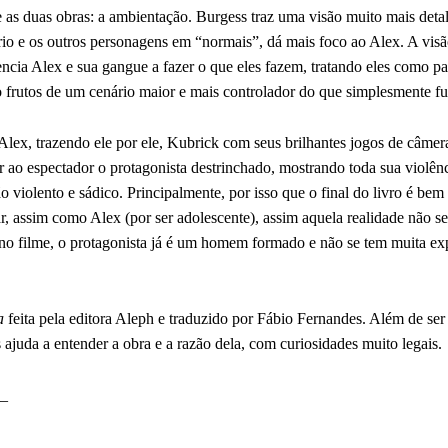
 as duas obras: a ambientação. Burgess traz uma visão muito mais deta
io e os outros personagens em “normais”, dá mais foco ao Alex. A visã
encia Alex e sua gangue a fazer o que eles fazem, tratando eles como p
 frutos de um cenário maior e mais controlador do que simplesmente fut
Alex, trazendo ele por ele, Kubrick com seus brilhantes jogos de câmera
r ao espectador o protagonista destrinchado, mostrando toda sua violên
 violento e sádico. Principalmente, por isso que o final do livro é bem
, assim como Alex (por ser adolescente), assim aquela realidade não s
o filme, o protagonista já é um homem formado e não se tem muita exp
a
feita pela editora Aleph e traduzido por Fábio Fernandes. Além de ser 
s ajuda a entender a obra e a razão dela, com curiosidades muito legais.
_