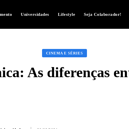
imento
Universidades
Lifestyle
Seja Colaborador!
CINEMA E SÉRIES
a: As diferenças ent
Facebook
Twitter
Pinterest
W