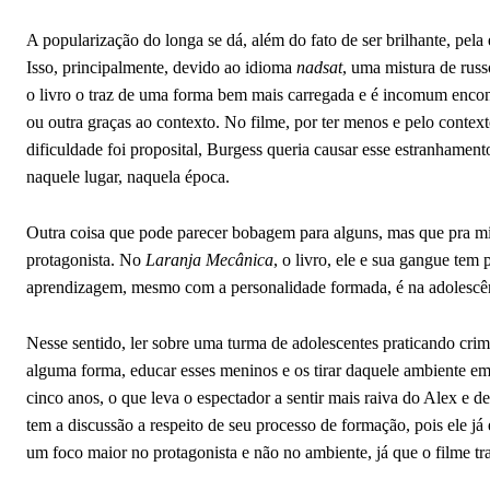
A popularização do longa se dá, além do fato de ser brilhante, pela 
Isso, principalmente, devido ao idioma
nadsat
, uma mistura de russ
o livro o traz de uma forma bem mais carregada e é incomum encon
ou outra graças ao contexto. No filme, por ter menos e pelo context
dificuldade foi proposital, Burgess queria causar esse estranhamen
naquele lugar, naquela época.
Outra coisa que pode parecer bobagem para alguns, mas que pra mi
protagonista. No
Laranja Mecânica
, o livro, ele e sua gangue tem
aprendizagem, mesmo com a personalidade formada, é na adolescê
Nesse sentido, ler sobre uma turma de adolescentes praticando cri
alguma forma, educar esses meninos e os tirar daquele ambiente em q
cinco anos, o que leva o espectador a sentir mais raiva do Alex e d
tem a discussão a respeito de seu processo de formação, pois ele já
um foco maior no protagonista e não no ambiente, já que o filme tr