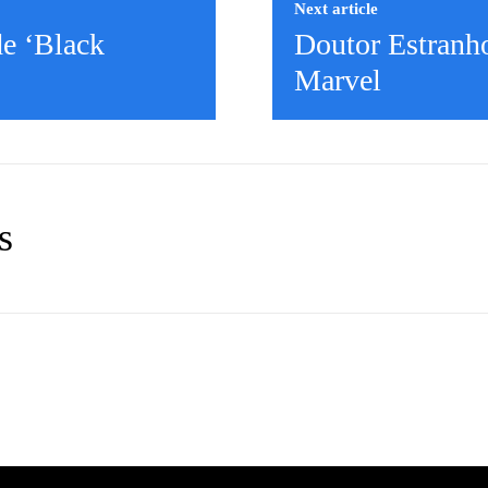
Next article
de ‘Black
Doutor Estranho
Marvel
s