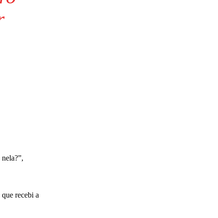
r
 nela?”,
 que recebi a