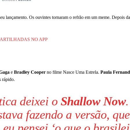
o seu lançamento. Os ouvintes tornaram o refrão em um meme. Depois da
PARTILHADAS NO APP
Gaga
e
Bradley Cooper
no filme Nasce Uma Estrela.
Paula Fernand
s rápido.
tica deixei o
Shallow Now
.
tava fazendo a versão, que
eu pensei ‘o que o brasilei