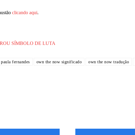
austão
clicando aqui
.
IROU SÍMBOLO DE LUTA
paula fernandes
own the now significado
own the now tradução