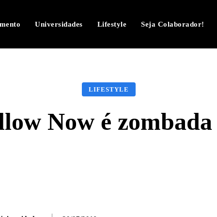
imento
Universidades
Lifestyle
Seja Colaborador!
LIFESTYLE
allow Now é zombada 
Facebook
Twitter
Pinterest
W