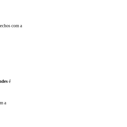
rechos com a
ndes
é
om a