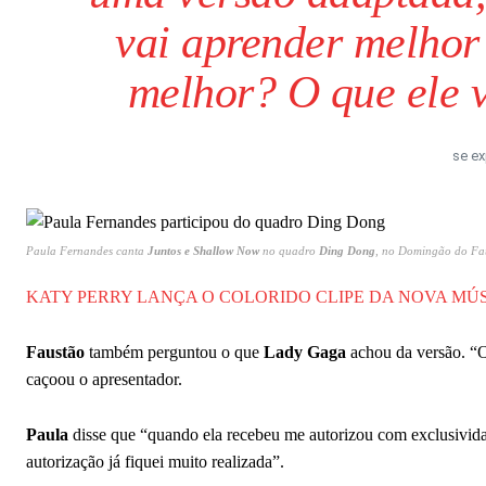
vai aprender melhor
melhor? O que ele v
se e
Paula Fernandes canta
Juntos e Shallow Now
no quadro
Ding Dong
, no Domingão do Fau
KATY PERRY LANÇA O COLORIDO CLIPE DA NOVA MÚ
Faustão
também perguntou o que
Lady Gaga
achou da versão. “
caçoou o apresentador.
Paula
disse que “quando ela recebeu me autorizou com exclusividad
autorização já fiquei muito realizada”.