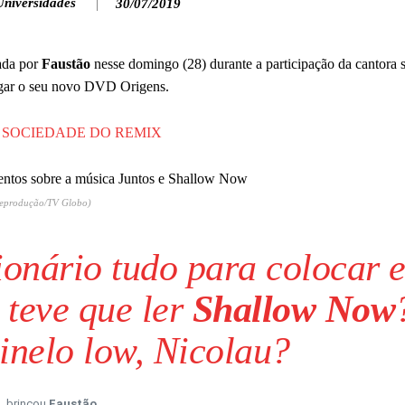
Universidades
30/07/2019
ada por
Faustão
nesse domingo (28) durante a participação da cantora s
lgar o seu novo DVD Origens.
 SOCIEDADE DO REMIX
Reprodução/TV Globo)
ionário tudo para colocar 
 teve que ler
Shallow Now
inelo low, Nicolau?
brincou
Faustão