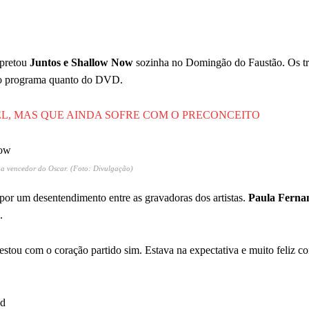
rpretou
Juntos e Shallow Now
sozinha no Domingão do Faustão. Os t
no programa quanto do DVD.
EL, MAS QUE AINDA SOFRE COM O PRECONCEITO
ga vencedor do Oscar. (Foto: Divulgação)
 por um desentendimento entre as gravadoras dos artistas.
Paula Ferna
.
tou com o coração partido sim. Estava na expectativa e muito feliz c
ed