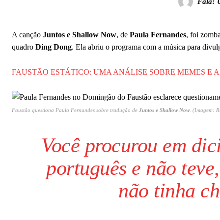
Fala! 
A canção
Juntos e Shallow Now
, de
Paula Fernandes
, foi zomb
quadro
Ding Dong
. Ela abriu o programa com a música para divu
FAUSTÃO ESTÁTICO: UMA ANÁLISE SOBRE MEMES E A
Faustão questiona Paula Fernandes sobre tradução de
Juntos e Shallow Now
. (Imagem: 
Você procurou em dic
português e não teve,
não tinha ch