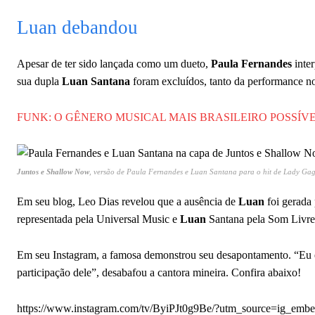
Luan debandou
Apesar de ter sido lançada como um dueto,
Paula Fernandes
inte
sua dupla
Luan Santana
foram excluídos, tanto da performance 
FUNK: O GÊNERO MUSICAL MAIS BRASILEIRO POSSÍV
Juntos e Shallow Now
, versão de Paula Fernandes e Luan Santana para o hit de Lady Ga
Em seu blog, Leo Dias revelou que a ausência de
Luan
foi gerada
representada pela Universal Music e
Luan
Santana pela Som Livre
Em seu Instagram, a famosa demonstrou seu desapontamento. “Eu es
participação dele”, desabafou a cantora mineira. Confira abaixo!
https://www.instagram.com/tv/ByiPJt0g9Be/?utm_source=ig_emb