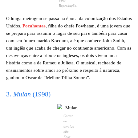
Foto:
Reprodução.
O longa-metragem se passa na época da colonização dos Estados
Unidos.
Pocahontas
, filha do chefe Powhatan, é uma jovem que
se prepara para assumir o lugar de seu pai e também para casar
com seu futuro marido Kocoum, até que conhece John Smith,
um inglês que acaba de chegar no continente americano. Com as
desavenças entre a tribo e os ingleses, os dois vivem uma
história como a de Romeu e Julieta. O musical, recheado de
ensinamentos sobre amor ao próximo e respeito à natureza,
ganhou o Oscar de “Melhor Trilha Sonora”.
3.
Mulan
(1998)
Cartaz
de
divulga
ção. |
Foto: