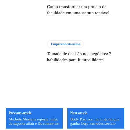
Como transformar um projeto de
faculdade em uma startup rentável
Empreendedorismo
Tomada de decisão nos negócios: 7
habilidades para futuros líderes
Previous article
Next article
Michele Morrone reposta vídeo
Body Positive: movimento que
de suposta affair e fãs comentam
ganha força nas redes sociais