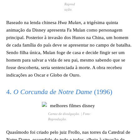
Reprod
ução.
Baseado na lenda chinesa
Hwa Mulan
, a trigésima quinta
animação da Disney apresenta Fa Mulan como personagem
principal. Posterior à invasão dos Hunos na China, um homem
de cada família do país deve se apresentar no campo de batalha.
Sendo filha única, Mulan foge de casa e decide fingir ser um
homem para salvar a vida de seu pai, mesmo sabendo que se
fosse descoberta, seria sentenciada à morte. A obra recebeu
indicações ao Oscar e Globo de Ouro.
4.
O Corcunda de Notre Dame
(1996)
Cartaz de divulgação. | Foto:
Reprodução.
Quasímodo foi criado pelo juiz Frollo, nas torres da Catedral de
Notre Dame, escondido de tudo e todos, alheio à situação de