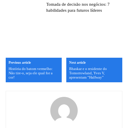
Tomada de decisão nos negócios: 7
habilidades para futuros líderes
Previous article
Next article
História do batom vermelho:
Bhaskar e o residente do
Não tire-o, seja ele qual for a
Tomorrowland, Yves V,
cor!
apresentam “Halfway”