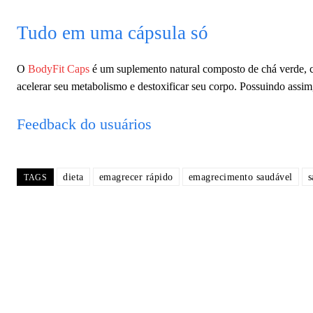
Tudo em uma cápsula só
O
BodyFit Caps
é um suplemento natural composto de chá verde, c
acelerar seu metabolismo e destoxificar seu corpo. Possuindo assim
Feedback do usuários
dieta
emagrecer rápido
emagrecimento saudável
s
TAGS