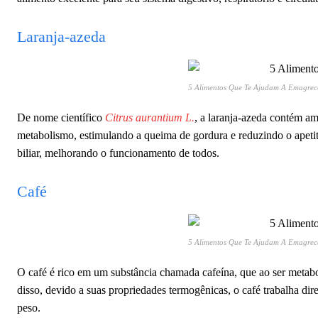
Laranja-azeda
5 Alimentos Que Te Ajudam A Emagrec
De nome científico
Citrus aurantium L.
, a laranja-azeda contém a
metabolismo, estimulando a queima de gordura e reduzindo o apetite
biliar, melhorando o funcionamento de todos.
Café
5 Alimentos Que Te Ajudam A Emagrec
O café é rico em um substância chamada cafeína, que ao ser metabo
disso, devido a suas propriedades termogênicas, o café trabalha d
peso.