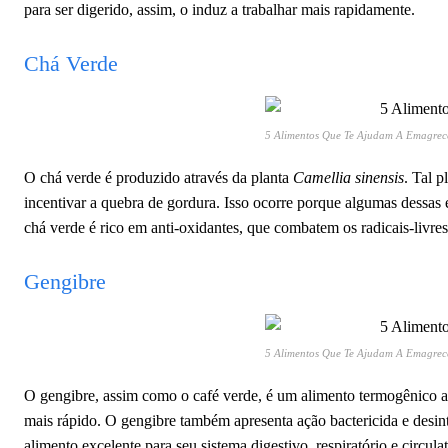
para ser digerido, assim, o induz a trabalhar mais rapidamente.
Chá Verde
5 Alimentos Que Te Ajudam A Emagrec
O chá verde é produzido através da planta
Camellia sinensis
. Tal 
incentivar a quebra de gordura. Isso ocorre porque algumas dessas
chá verde é rico em anti-oxidantes, que combatem os radicais-livre
Gengibre
5 Alimentos Que Te Ajudam A Emagrec
O gengibre, assim como o café verde, é um alimento termogênico 
mais rápido. O gengibre também apresenta ação bactericida e desin
alimento excelente para seu sistema digestivo, respiratório e circulat