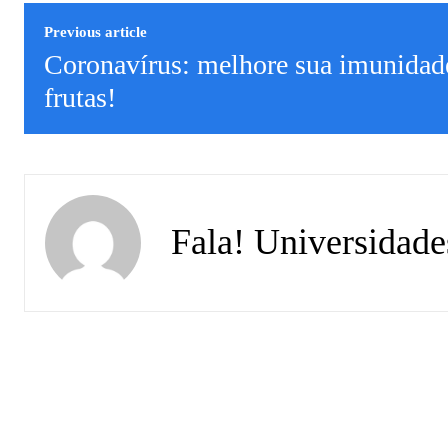
Previous article
Coronavírus: melhore sua imunida
frutas!
Fala! Universidade