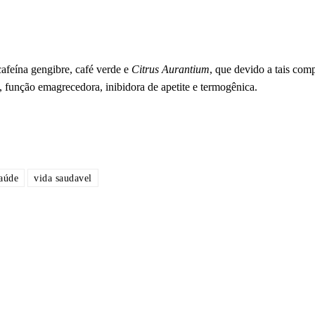
afeína gengibre, café verde e
Citrus Aurantium
, que devido a tais comp
, função emagrecedora, inibidora de apetite e termogênica.
aúde
vida saudavel