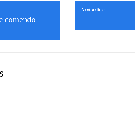
Next article
de comendo
s