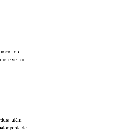
aumentar o
ins e vesícula
rdura. além
maior perda de