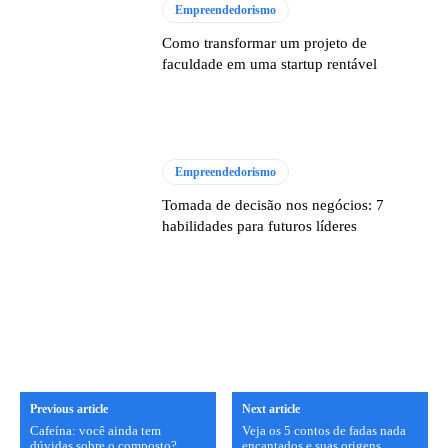
Empreendedorismo
Como transformar um projeto de
faculdade em uma startup rentável
Empreendedorismo
Tomada de decisão nos negócios: 7
habilidades para futuros líderes
Previous article
Next article
Cafeína: você ainda tem
Veja os 5 contos de fadas nada
dúvidas sobre o composto?
encantados e suas origens