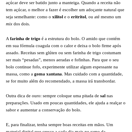
açúcar deve ser batido junto a manteiga. Quando a receita não
tem açúcar, o melhor a fazer é escolher um adoçante natural que
seja semelhante: como o
xilitol
e o
eritritol
, ou até mesmo um
mix
dos dois.
A
farinha de trigo
é a estrutura do bolo. O amido que contém
em sua fórmula coagula com o calor e deixa o bolo firme após
assado. Receitas sem glúten ou sem farinha de trigo costumam
ser mais “pesadas”, menos aeradas e fofinhas. Para que o seu
bolo continue fofo, experimente utilizar algum espessante na
massa, como a
goma xantana
. Mas cuidado com a quantidade,
se for muito além do recomendado, a massa irá transbordar.
Outra dica de ouro: sempre coloque uma pitada de
sal
nas
preparações. Usado em poucas quantidades, ele ajuda a realçar o
sabor e aumentar a conservação do bolo.
E, para finalizar, tenha sempre boas receitas em mãos. Um
material digital que cresce a cada dia mais no ramo da