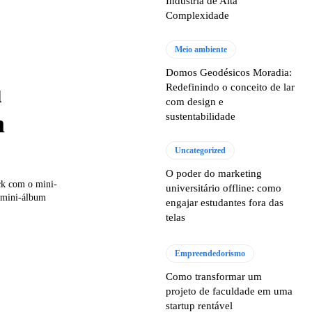
Indústria de Alta
Complexidade
Meio ambiente
Domos Geodésicos Moradia:
u
Redefinindo o conceito de lar
com design e
m
sustentabilidade
Uncategorized
O poder do marketing
ck com o mini-
universitário offline: como
 mini-álbum
engajar estudantes fora das
telas
Empreendedorismo
Como transformar um
projeto de faculdade em uma
:
startup rentável