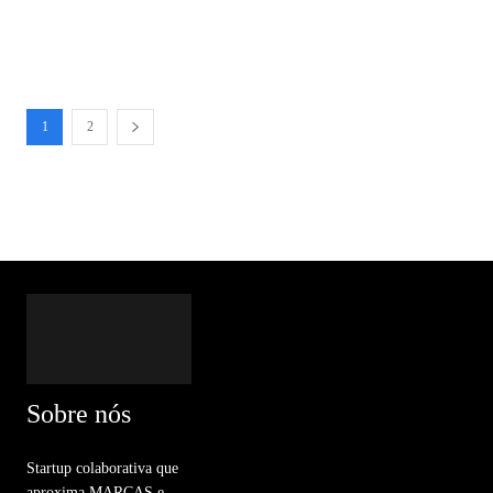
1
2
Sobre nós
Startup colaborativa que
aproxima MARCAS e