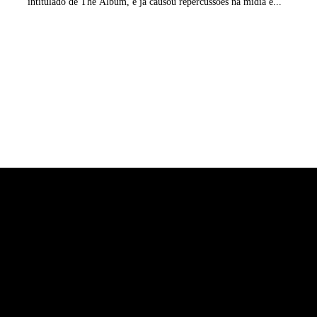
intitulado de The Album, e já causou repercussões na mídia e...