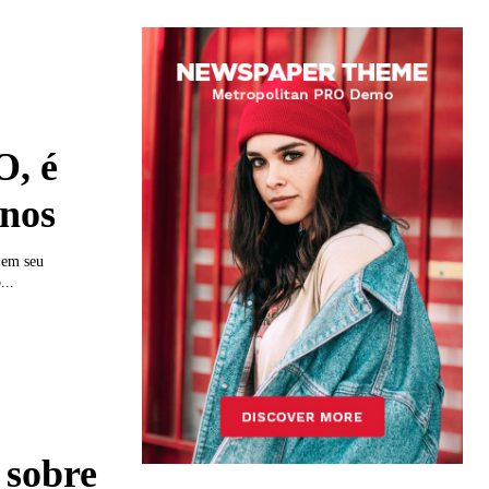
, é
anos
 em seu
...
 sobre