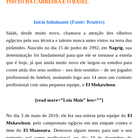
INÍCIO DA CARREIRA E O BASEL
Início fulminante (Fonte: Reuters)
Salah, desde muito novo, chamava a atenção dos olheiros
egípcios pela sua técnica e talento nunca antes vistos na terra das
pirâmides. Nascido no dia 15 de junho de 1992, em
Nagrig
, sua
determinação foi fundamental para que ele se tornasse a estrela
que é hoje, já que ainda muito novo ele largou os estudos para
correr atrás dos seus sonhos – nos dois sentidos – de ser jogador
profissional de futebol, assinando logo aos 14 anos um contrato
profissional com uma pequena equipe, o
El Mokawloon
.
[read more=”Leia Mais” less=””]
No dia 3 de maio de 2010, ele fez sua estreia pela equipe do
El
Mokawloon
, pelo campeonato egípcio em um empate contra o
time do
El Mansoura
. Demorou alguns meses para sair o seu
primeiro gol como profissional, no dia 10 de dezembro do