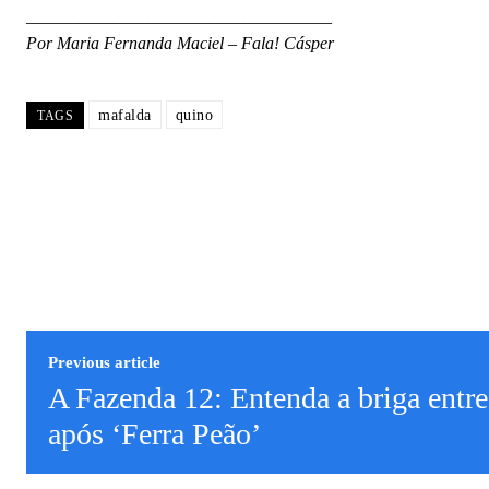
___________________________________
Por Maria Fernanda Maciel – Fala! Cásper
mafalda
quino
TAGS
Previous article
A Fazenda 12: Entenda a briga entre
após ‘Ferra Peão’