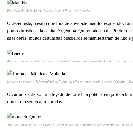
Escultura de Mafalda, em Buenos Aires. | Foto: Reprodução.
O desenhista, mesmo que fora de atividade, não foi esquecido. Em 
pontos turísticos da capital Argentina. Quino faleceu dia 30 de se
suas obras: muitos cartunistas brasileiros se manifestaram de luto 
Arte por Laerte, postada no Twitter da artista lamentando a morte de Quino. | Foto: Repro
Imagem postada no Twitter oficial da Turma da Mônica lamentando a morte de Quino. | F
O cartunista deixou um legado de forte luta política em prol da 
obras sem ser tocado por elas.
Arte por Carlos Latuff, postada no Twitter do artista, lamentando o falecimento de Quino. 