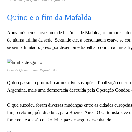
Tirinha feita por Quino. | Foto: Reprodução.
Quino e o fim da Mafalda
Após prósperos nove anos de histórias de Mafalda, o humorista dec
da última tirinha da série. Segundo ele, a personagem estava se c
se sentia limitado, preso por desenhar e trabalhar com uma única fi
Obra de Quino. | Foto: Reprodução.
Quino passou a produzir cartuns diversos após a finalização de seu
Argentina, mais uma democracia destruída pela Operação Condor, e
O que sucedeu foram diversas mudanças entre as cidades europeias d
fim, o retorno, pós-ditadura, para Buenos Aires. O cartunista teve
fortemente a visão e não foi capaz de seguir desenhando.