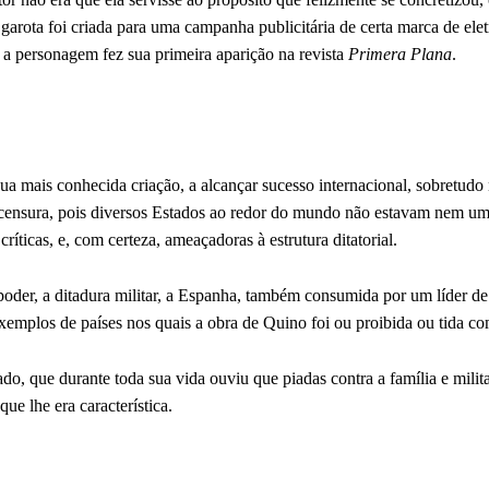
a garota foi criada para uma campanha publicitária de certa marca de el
a personagem fez sua primeira aparição na revista
Primera Plana
.
a mais conhecida criação, a alcançar sucesso internacional, sobretudo
 censura, pois diversos Estados ao redor do mundo não estavam nem u
ríticas, e, com certeza, ameaçadoras à estrutura ditatorial.
poder, a ditadura militar, a Espanha, também consumida por um líder de
exemplos de países nos quais a obra de Quino foi ou proibida ou tida c
iado, que durante toda sua vida ouviu que piadas contra a família e milit
que lhe era característica.