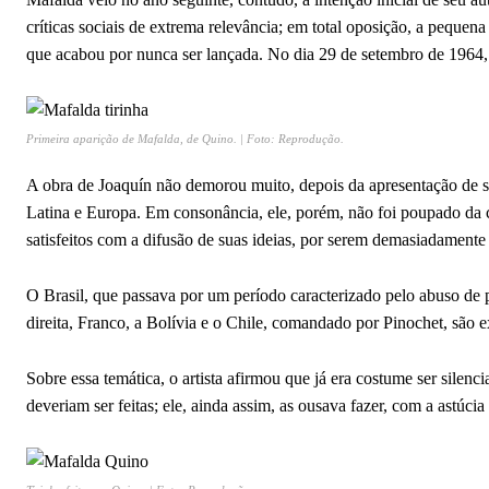
críticas sociais de extrema relevância; em total oposição, a pequen
que acabou por nunca ser lançada. No dia 29 de setembro de 1964, 
Primeira aparição de Mafalda, de Quino. | Foto: Reprodução.
A obra de Joaquín não demorou muito, depois da apresentação de su
Latina e Europa. Em consonância, ele, porém, não foi poupado da
satisfeitos com a difusão de suas ideias, por serem demasiadamente c
O Brasil, que passava por um período caracterizado pelo abuso de 
direita, Franco, a Bolívia e o Chile, comandado por Pinochet, são 
Sobre essa temática, o artista afirmou que já era costume ser silenc
deveriam ser feitas; ele, ainda assim, as ousava fazer, com a astúcia 