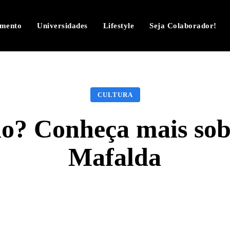
imento
Universidades
Lifestyle
Seja Colaborador!
CULTURA
o? Conheça mais sobr
Mafalda
Facebook
Twitter
Pinterest
W