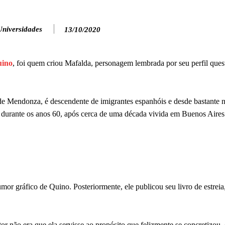
Universidades
13/10/2020
ino
, foi quem criou Mafalda, personagem lembrada por seu perfil ques
 de Mendonza, é descendente de imigrantes espanhóis e desde bastante 
u durante os anos 60, após cerca de uma década vivida em Buenos Aires
umor gráfico de Quino. Posteriormente, ele publicou seu livro de estrei
or não era que ela servisse ao propósito que felizmente se concretizou, 