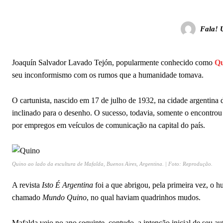
Fala! 
Joaquín Salvador Lavado Tejón, popularmente conhecido como
Qu
seu inconformismo com os rumos que a humanidade tomava.
O cartunista, nascido em 17 de julho de 1932, na cidade argentina
inclinado para o desenho. O sucesso, todavia, somente o encontro
por empregos em veículos de comunicação na capital do país.
Quino ao lado da escultura de Mafalda, Buenos Aires, Argentina. | Foto: Reprodução.
A revista
Isto É Argentina
foi a que abrigou, pela primeira vez, o h
chamado
Mundo Quino
, no qual haviam quadrinhos mudos.
Mafalda veio no ano seguinte, contudo, a intenção inicial de seu aut