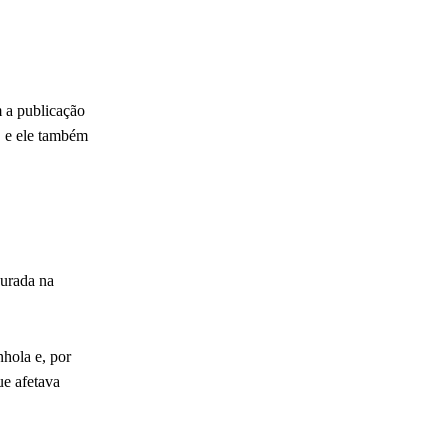
m a publicação
, e ele também
aurada na
nhola e, por
ue afetava