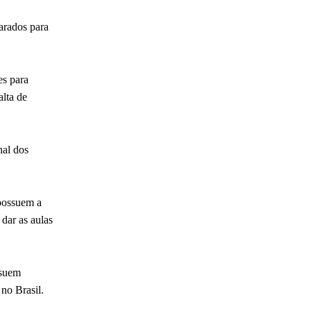
parados para
es para
alta de
nal dos
 possuem a
 dar as aulas
ssuem
 no Brasil.