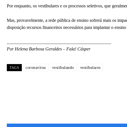
Por enquanto, os vestibulares e os processos seletivos, que geral
Mas, provavelmente, a rede pública de ensino sofrerá mais os imp
disposição recursos financeiros necessários para implantar o ensino 
______________________________________________
Por Helena Barbosa Geraldes – Fala! Cásper
coronavírus
vestibulando
vestibulares
TAGS