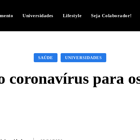
imento
Universidades
Lifestyle
Seja Colaborador!
SAÚDE
UNIVERSIDADES
o coronavírus para os
Facebook
Twitter
Pinterest
W