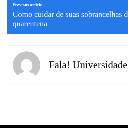
Previous article
Como cuidar de suas sobrancelhas d
quarentena
Fala! Universidade