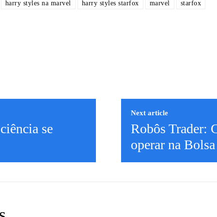
harry styles na marvel
harry styles starfox
marvel
starfox
Next article
ciência se
Robôs Trader: 
operar na Bolsa
s