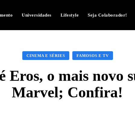
imento
Universidades
Lifestyle
Seja Colaborador!
CINEMA E SÉRIES
FAMOSOS E TV
é Eros, o mais novo 
Marvel; Confira!
Facebook
Twitter
Pinterest
W