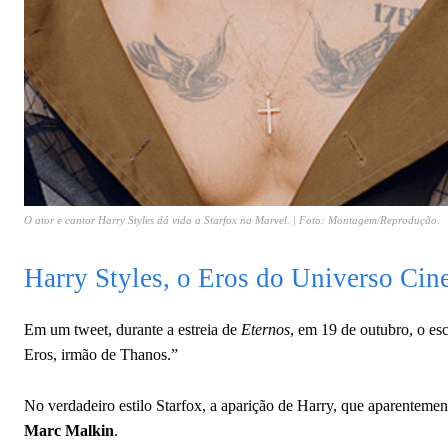
O ator e cantor Harry Styles dá vida a Starfox na Marvel. | Foto: Montagem/Reprodução.
Harry Styles, o Eros do Universo Cin
Em um tweet, durante a estreia de
Eternos
,
em 19 de outubro, o esc
Eros, irmão de Thanos.”
No verdadeiro estilo Starfox, a aparição de Harry, que aparentement
Marc Malkin
.