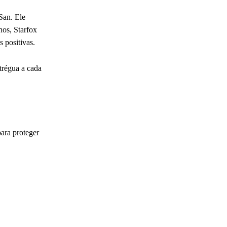
San. Ele
nos, Starfox
 positivas.
trégua a cada
para proteger