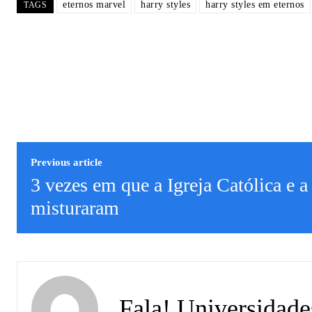
eternos marvel
harry styles
harry styles em eternos
TAGS
Previous article
3 vezes em que a Igreja Católica e a 
misturaram
Fala! Universidade