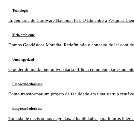
Tecnologia
Engenharia de Hardware Nacional IoT: O Elo entre a Pesquisa Cient
Meio ambiente
Domos Geodésicos Moradia: Redefinindo o conceito de lar com des
Uncategorized
O poder do marketing universitário offline: como engajar estudantes
Empreendedorismo
Como transformar um projeto de faculdade em uma startup rentáve
Empreendedorismo
Tomada de decisão nos negócios: 7 habilidades para futuros lídere