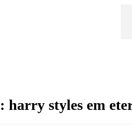
enimento
Universidades
Lifestyle
Seja Colaborador!
g:
harry styles em ete