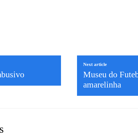
Next article
abusivo
Museu do Futeb
amarelinha
s