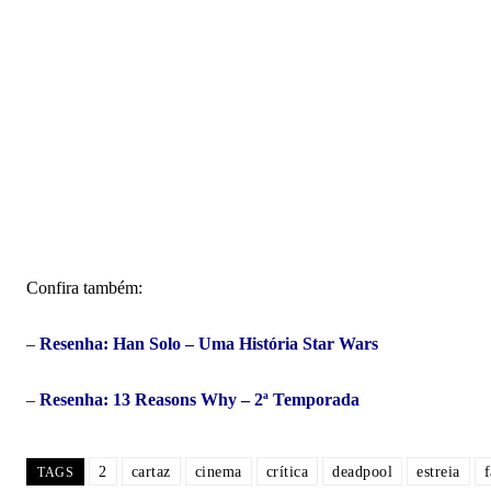
Confira também:
–
Resenha: Han Solo – Uma História Star Wars
–
Resenha: 13 Reasons Why – 2ª Temporada
2
cartaz
cinema
crítica
deadpool
estreia
f
TAGS