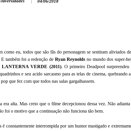
Universidades
04/06/2018
im como eu, todos que são fãs do personagem se sentiram aliviados de
. E também foi a redenção de
Ryan Reynolds
no mundo dos super-her
o
LANTERNA VERDE (2011)
. O primeiro Deadpool surpreendeu 
quadrinhos e seu acido sarcasmo para as telas de cinema, quebrando a
a pop que fez com que todos nas salas gargalhassem.
va era alta. Mas creio que o filme decepcionou dessa vez. Não adianta
 não foi o motivo que a continuação não funciona tão bem.
ais é constantemente interrompida por um humor mastigado e extremame