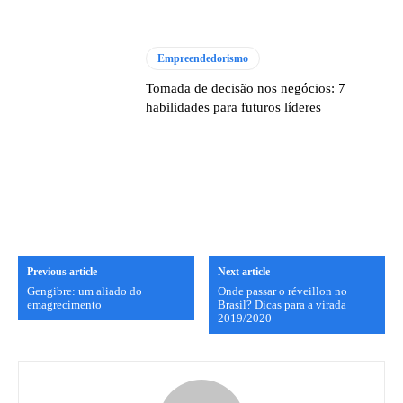
Empreendedorismo
Tomada de decisão nos negócios: 7
habilidades para futuros líderes
Previous article
Next article
Gengibre: um aliado do
Onde passar o réveillon no
emagrecimento
Brasil? Dicas para a virada
2019/2020