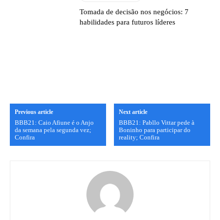
Tomada de decisão nos negócios: 7
habilidades para futuros líderes
Previous article
Next article
BBB21: Caio Afiune é o Anjo
BBB21: Pabllo Vittar pede à
da semana pela segunda vez;
Boninho para participar do
Confira
reality; Confira