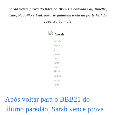
Sarah vence prova do líder no BBB21 e convida Gil, Juliette,
Caio, Rodolffo e Fiuk para se juntarem a ela na parte VIP da
casa. Saiba mais
Sarah
vence
a
prova
do
líder. |
Foto:
Monta
gem/R
eprod
ução.
Após voltar para o BBB21 do
último paredão, Sarah vence prova