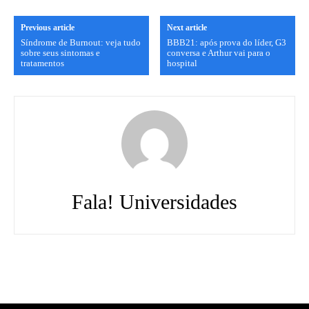
Previous article
Next article
Síndrome de Burnout: veja tudo
BBB21: após prova do líder, G3
sobre seus sintomas e
conversa e Arthur vai para o
tratamentos
hospital
Fala! Universidades