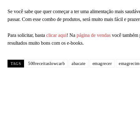
Se você sabe que quer começar a ter uma alimentação mais saudável
passar. Com esse combo de produtos, será muito mais fácil e prazero
Para solicitar, basta
clicar aqui
! Na
página de vendas
você também po
resultados muito bons com os e-books.
500receitaslowcarb
abacate
emagrecer
emagrecime
TAGS