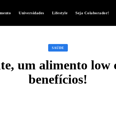
imento
Universidades
Lifestyle
Seja Colaborador!
SAÚDE
te, um alimento low
benefícios!
Facebook
Twitter
Pinterest
W