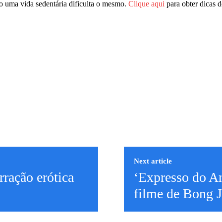
to uma vida sedentária dificulta o mesmo.
Clique aqui
para obter dicas 
Next article
rração erótica
‘Expresso do Am
filme de Bong 