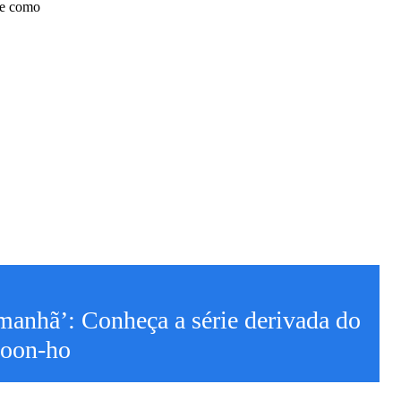
de como
anhã’: Conheça a série derivada do
Joon-ho