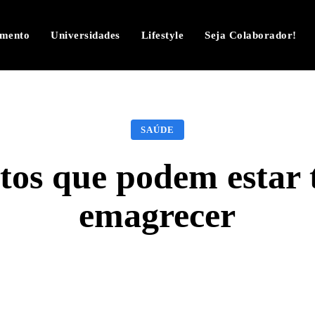
imento
Universidades
Lifestyle
Seja Colaborador!
SAÚDE
os que podem estar 
emagrecer
Facebook
Twitter
Pinterest
W