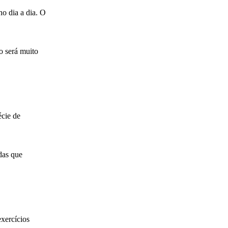
o dia a dia. O
o será muito
écie de
das que
xercícios