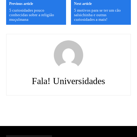
Previous article
Next article
5 curiosidades pouco
5 motivos para se ter um cão
conhecidas sobre a religião
salsichinha e outras
muçulmana
curiosidades a mais!
Fala! Universidades