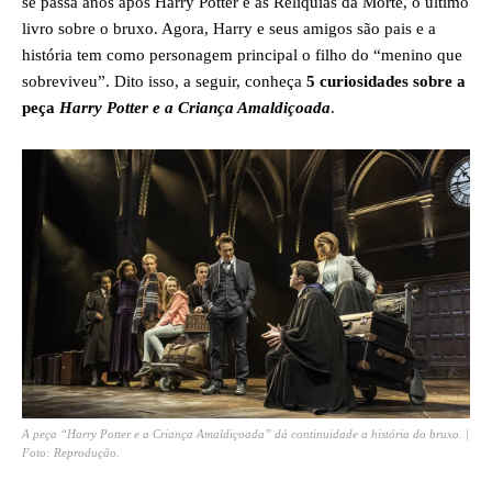
se passa anos após Harry Potter e as Relíquias da Morte, o último
livro sobre o bruxo. Agora, Harry e seus amigos são pais e a
história tem como personagem principal o filho do “menino que
sobreviveu”. Dito isso, a seguir, conheça
5 curiosidades sobre a
peça
Harry Potter e a Criança Amaldiçoada
.
A peça “Harry Potter e a Criança Amaldiçoada” dá continuidade a história do bruxo. |
Foto: Reprodução.