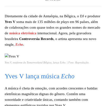
Diretamente da cidade de Antuérpia, na Bélgica, o DJ e produtor
Yves V
soma mais de 135 milhões de
plays
em 96 países, além
de colaborações com quase todos os grandes nomes do mercado
de
música eletrônica
internacional. Agora, pela gravadora
brasileira
Controversia Records
, o artista apresenta seu novo
single,
Echo
.
Yves V, residente do Tomorrowland Bélgica, lança
Echo
. | Foto: Reprodução.
Yves V lança música
Echo
A música é cheia de emoção, com acordes crescentes e batidas
eletrônicas magnéticas dignas do gênero. Contém uma
sonoridade e criatividade únicas, contando também com
elementos estilísticos trazidos por Yves V.