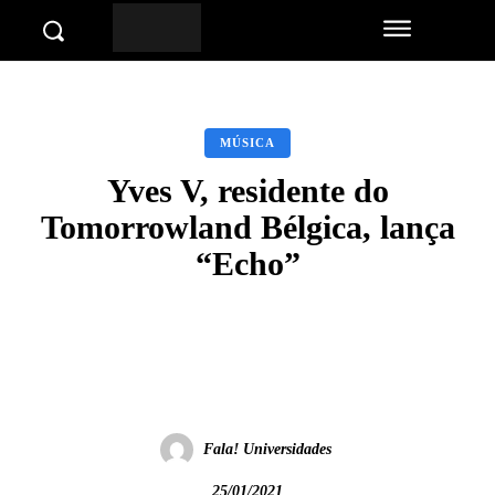
MÚSICA
Yves V, residente do
Tomorrowland Bélgica, lança
“Echo”
Facebook
Twitter
Pinterest
Wha
Fala! Universidades
25/01/2021