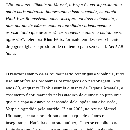
“
No universo Ultimate da Marvel, a Vespa é uma super-heroína
muito mais poderosa, interessante e bem-sucedida, enquanto
Hank Pym foi mostrado como inseguro, vaidoso e ciumento, e
num ataque de ciúmes acabou agredindo violentamente a
esposa, tanto que deixou várias sequelas e quase a matou nessa
agressão
”, relembra
Rino Félix,
formado em desenvolvimento
de jogos digitais e produtor de conteúdo para seu canal,
Nerd All
Stars
.
O relacionamento deles foi delineado por brigas e violência, tudo
isso atribuído aos problemas psicológicos do personagem. Nos
anos 80, enquanto Hank assumiu o manto de Jaqueta Amarela, o
casamento ficou marcado pelos ataques de ciúmes: ao presumir
que sua esposa estava se cansando dele, após uma discussão,
Vespa é agredida pelo marido. Já em 2003, na revista Marvel
Ultimate, a cena piora: durante um ataque de ciúmes e
insegurança, Hank bate em sua mulher; Janet se encolhe para
fugir da agressão, mas ele a atinge com inseticida, e depois