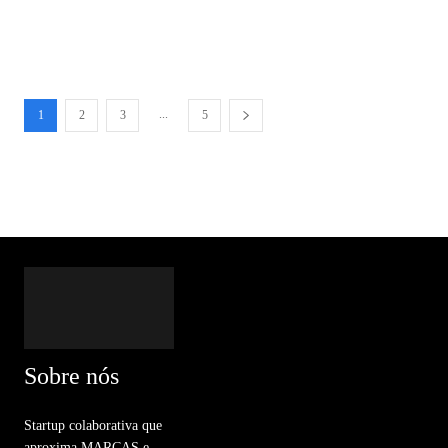
...
1
2
3
5
Sobre nós
Startup colaborativa que
aproxima MARCAS e