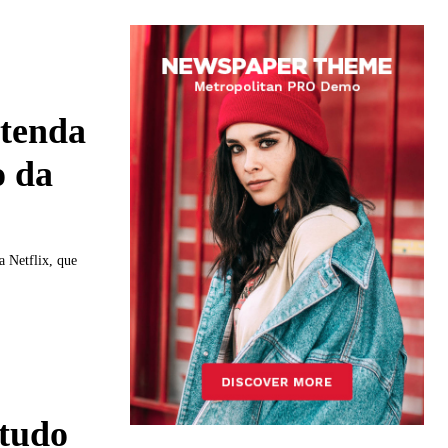
ntenda
o da
 Netflix, que
 tudo