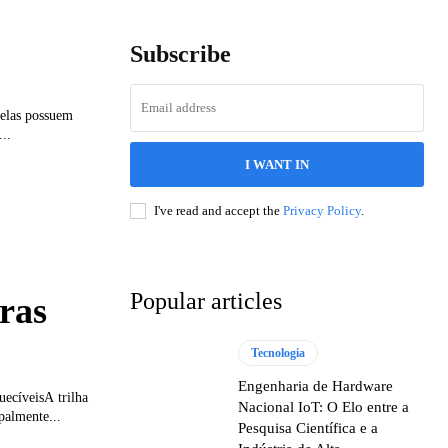
Subscribe
velas possuem
..
I WANT IN
I've read and accept the
Privacy Policy
.
Popular articles
iras
Tecnologia
Engenharia de Hardware
uecíveisA trilha
Nacional IoT: O Elo entre a
palmente...
Pesquisa Científica e a