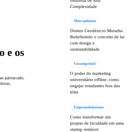
Indústria de Alta
Complexidade
Meio ambiente
Domos Geodésicos Moradia:
Redefinindo o conceito de lar
com design e
o e os
sustentabilidade
Uncategorized
O poder do marketing
ao patriarcado,
universitário offline: como
leiras,
engajar estudantes fora das
telas
Empreendedorismo
Como transformar um
projeto de faculdade em uma
startup rentável