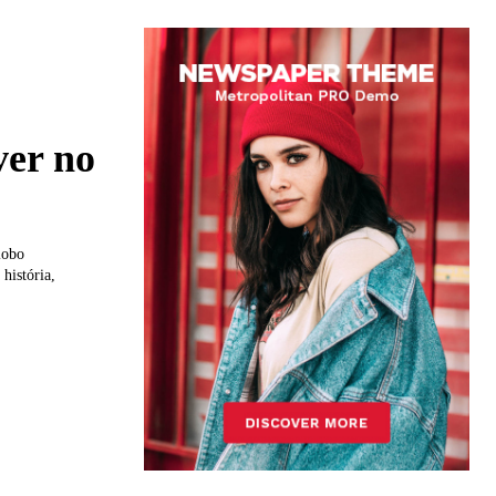
ver no
lobo
história,