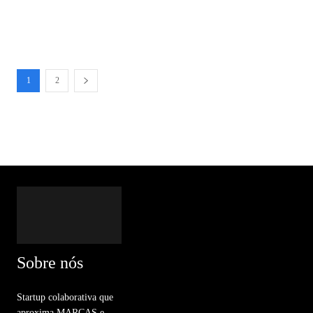
1
2
Sobre nós
Startup colaborativa que
aproxima MARCAS e