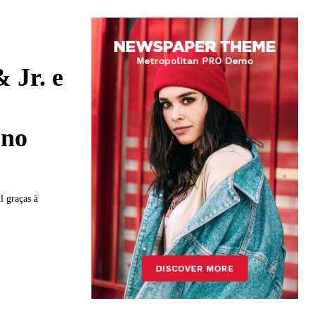
 Jr. e
 no
l graças à