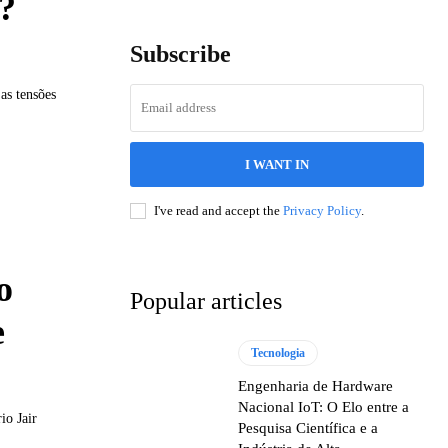
?
Subscribe
as tensões
I WANT IN
I've read and accept the
Privacy Policy
.
o
Popular articles
e
Tecnologia
Engenharia de Hardware
Nacional IoT: O Elo entre a
io Jair
Pesquisa Científica e a