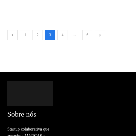
...
1
2
3
4
6
Sobre nós
Startup colaborativa que
aproxima MARCAS e