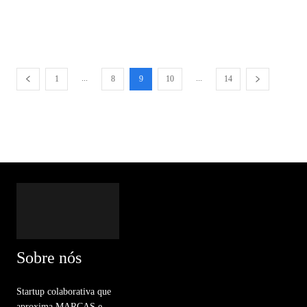
...
...
1
8
9
10
14
Sobre nós
Startup colaborativa que
aproxima MARCAS e