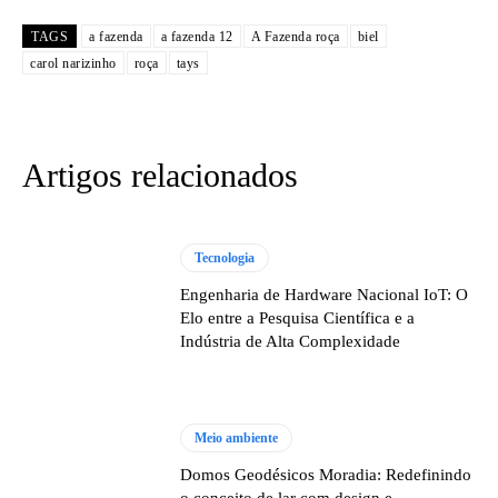
TAGS
a fazenda
a fazenda 12
A Fazenda roça
biel
carol narizinho
roça
tays
Artigos relacionados
Tecnologia
Engenharia de Hardware Nacional IoT: O
Elo entre a Pesquisa Científica e a
Indústria de Alta Complexidade
Meio ambiente
Domos Geodésicos Moradia: Redefinindo
o conceito de lar com design e