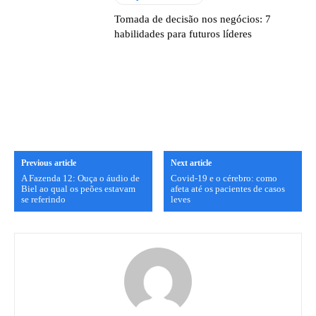
Tomada de decisão nos negócios: 7
habilidades para futuros líderes
Previous article
Next article
A Fazenda 12: Ouça o áudio de
Covid-19 e o cérebro: como
Biel ao qual os peões estavam
afeta até os pacientes de casos
se referindo
leves