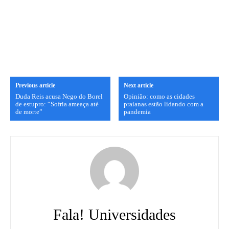
Previous article
Next article
Duda Reis acusa Nego do Borel
Opinião: como as cidades
de estupro: “Sofria ameaça até
praianas estão lidando com a
de morte”
pandemia
Fala! Universidades