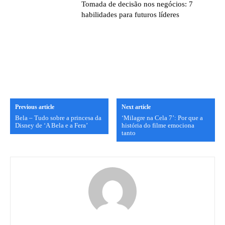
Tomada de decisão nos negócios: 7
habilidades para futuros líderes
Previous article
Next article
Bela – Tudo sobre a princesa da
‘Milagre na Cela 7’: Por que a
Disney de ‘A Bela e a Fera’
história do filme emociona
tanto