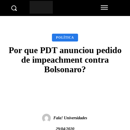
POLÍTICA
Por que PDT anunciou pedido
de impeachment contra
Bolsonaro?
Facebook
Twitter
Pinterest
Wha
Fala! Universidades
29/04/2020