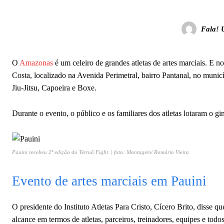
Fala! 
O
Amazonas
é um celeiro de grandes atletas de artes marciais. E 
Costa, localizado na Avenida Perimetral, bairro Pantanal, no municí
Jiu-Jitsu, Capoeira e Boxe.
Durante o evento, o público e os familiares dos atletas lotaram o gi
Pauini recebeu 2ª edição do Terruã Fight. | foto: Montagem/ Romário Vieira
Evento de artes marciais em Pauini
O presidente do Instituto Atletas Para Cristo, Cícero Brito, disse q
alcance em termos de atletas, parceiros, treinadores, equipes e t