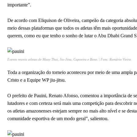
importante”.
De acordo com Eliquison de Oliveira, campeão da categoria absoluta
meio dessas plataformas que todos os atletas têm mais oportunidade
querem, como eu que tenho o sonho de lutar o Abu Dhabi Grand Sla
Evento reuniu atletas de Muay Thai, Jiu-Jitsu, Capoeira e Boxe. | Foto: Romário Vieira
Toda a organização do torneio aconteceu por meio de uma ampla parce
Cristo e a Equipe WP jiu-jitsu.
O prefeito de Pauini, Renato Afonso, comentou a importância de se
lutadores e com certeza será mais uma competição para descobrir n
os atletas amazonenses estejam sempre no mais alto nível e se de
comunidade esportiva de um modo geral”, salientou.