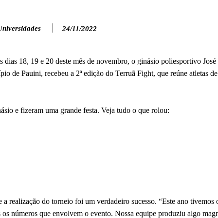
Universidades
24/11/2022
nos dias 18, 19 e 20 deste mês de novembro, o ginásio poliesportivo Jo
pio de Pauini, recebeu a 2ª edição do Terruã Fight, que reúne atletas 
násio e fizeram uma grande festa. Veja tudo o que rolou:
ue a realização do torneio foi um verdadeiro sucesso. “Este ano tivemos
odos os números que envolvem o evento. Nossa equipe produziu algo magn