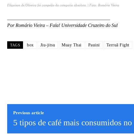
Eliquison de Oliveira foi campeão da categoria absoluta. | Foto: Romário Vieira
___________________________________________
Por Romário Vieira – Fala! Universidade Cruzeiro do Sul
box
Jiu-jitsu
Muay Thai
Pauini
Terruã Fight
TAGS
Previous article
5 tipos de café mais consumidos no 