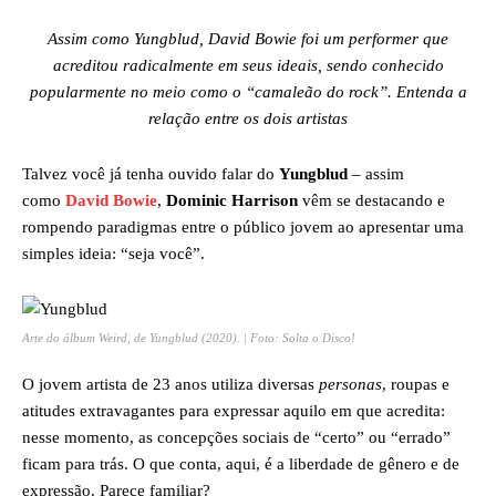
Assim como Yungblud, David Bowie foi um performer que
acreditou radicalmente em seus ideais, sendo conhecido
popularmente no meio como o “camaleão do rock”. Entenda a
relação entre os dois artistas
Talvez você já tenha ouvido falar do
Yungblud
– assim
como
David Bowie
,
Dominic Harrison
vêm se destacando e
rompendo paradigmas entre o público jovem ao apresentar uma
simples ideia: “seja você”.
Arte do álbum
Weird
, de Yungblud (2020). | Foto: Solta o Disco!
O jovem artista de 23 anos utiliza diversas
personas
, roupas e
atitudes extravagantes para expressar aquilo em que acredita:
nesse momento, as concepções sociais de “certo” ou “errado”
ficam para trás. O que conta, aqui, é a liberdade de gênero e de
expressão. Parece familiar?