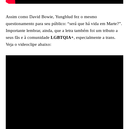
Assim como David Bowie, Yungblud fez o mesmo
questionamento para seu público: “será que há vida em Marte?”.
Importante lembrar, ainda, que a letra também foi um tributo a
seus fãs e à comunidade
LGBTQIA+
, especialmente a trans.
Veja o videoclipe abaixo: