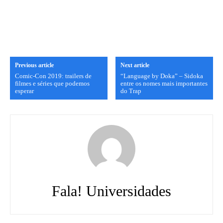
Previous article
Next article
Comic-Con 2019: trailers de
“Language by Doka” – Sidoka
filmes e séries que podemos
entre os nomes mais importantes
esperar
do Trap
Fala! Universidades