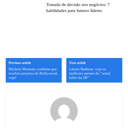
Tomada de decisão nos negócios: 7
habilidades para futuros líderes
Previous article
Next article
Michele Morrone confirma que
Lázaro Barbosa: veja os
recebeu projetos de Bollywood;
melhores memes do “serial
veja!
killer do DF”