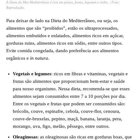
A Dieta do Mar Mediterrâneo é rica em peixes, frutas, legumes e vinho. | Foto:
Reprodução.
Para deixar de lado na Dieta do Mediterrâneo, ou seja, os
alimentos que são “proibidos”, estão os ultraprocessados,
alimentos embutidos e enlatados, alimentos ricos em açúcar,
gorduras ruins, alimentos ricos em sódio, entre outros tipos.
Evite comida congelada, dando preferência aos alimentos
orgânicos e
in natura
.
Vegetais e legumes
: ricos em fibras e vitaminas, vegetais e
frutas são alimentos que proporcionam bem-estar e saúde
para nosso organismo. Nessa dieta, recomenda-se que esses
alimentos sejam consumidos entre 7 a 10 porções por dia.
Entre os vegetais e frutas que podem ser consumidos são:
brócolis, couve, espinafre, cebola, couve-flor, cenoura,
couve-de-bruxelas, pepino, maçã, banana, laranja, pera,
morango, uva, figo, melão, pêssego, entre outros.
Oleaginosas
: as oleaginosas são ricas em gorduras boas, que