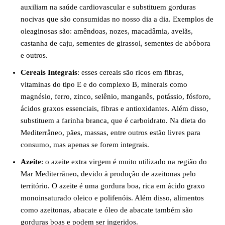
auxiliam na saúde cardiovascular e substituem gorduras
nocivas que são consumidas no nosso dia a dia. Exemplos de
oleaginosas são: amêndoas, nozes, macadâmia, avelãs,
castanha de caju, sementes de girassol, sementes de abóbora
e outros.
Cereais Integrais
: esses cereais são ricos em fibras,
vitaminas do tipo E e do complexo B, minerais como
magnésio, ferro, zinco, selênio, manganês, potássio, fósforo,
ácidos graxos essenciais, fibras e antioxidantes. Além disso,
substituem a farinha branca, que é carboidrato. Na dieta do
Mediterrâneo, pães, massas, entre outros estão livres para
consumo, mas apenas se forem integrais.
Azeite
: o azeite extra virgem é muito utilizado na região do
Mar Mediterrâneo, devido à produção de azeitonas pelo
território. O azeite é uma gordura boa, rica em ácido graxo
monoinsaturado oleico e polifenóis. Além disso, alimentos
como azeitonas, abacate e óleo de abacate também são
gorduras boas e podem ser ingeridos.