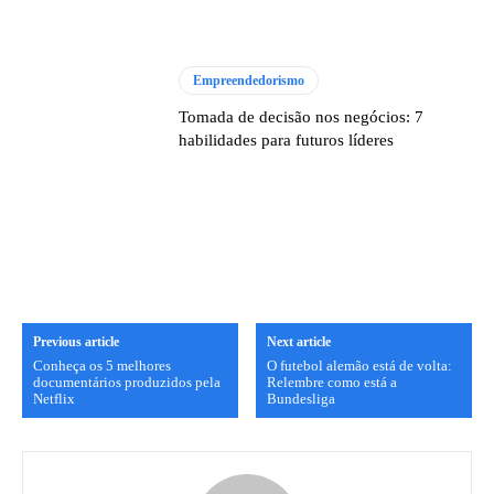
Empreendedorismo
Tomada de decisão nos negócios: 7
habilidades para futuros líderes
Previous article
Next article
Conheça os 5 melhores
O futebol alemão está de volta:
documentários produzidos pela
Relembre como está a
Netflix
Bundesliga