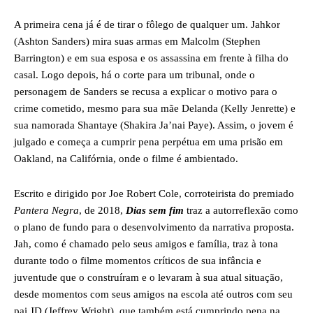
A primeira cena já é de tirar o fôlego de qualquer um. Jahkor
(Ashton Sanders) mira suas armas em Malcolm (Stephen
Barrington) e em sua esposa e os assassina em frente à filha do
casal. Logo depois, há o corte para um tribunal, onde o
personagem de Sanders se recusa a explicar o motivo para o
crime cometido, mesmo para sua mãe Delanda (Kelly Jenrette) e
sua namorada Shantaye (Shakira Ja’nai Paye). Assim, o jovem é
julgado e começa a cumprir pena perpétua em uma prisão em
Oakland, na Califórnia, onde o filme é ambientado.
Escrito e dirigido por Joe Robert Cole, corroteirista do premiado
Pantera Negra
, de 2018,
Dias sem fim
traz a autorreflexão como
o plano de fundo para o desenvolvimento da narrativa proposta.
Jah, como é chamado pelo seus amigos e família, traz à tona
durante todo o filme momentos críticos de sua infância e
juventude que o construíram e o levaram à sua atual situação,
desde momentos com seus amigos na escola até outros com seu
pai JD (Jeffrey Wright), que também está cumprindo pena na