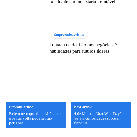
faculdade em uma startup rentável
Empreendedorismo
Tomada de decisão nos negócios: 7
habilidades para futuros líderes
Previous article
Next article
Relembre o que foi o AI-5 e por
4 de Maio, o ‘Star Wars Day’:
que sua volta pode ser tão
Veja 5 curiosidades sobre a
perigosa
franquia