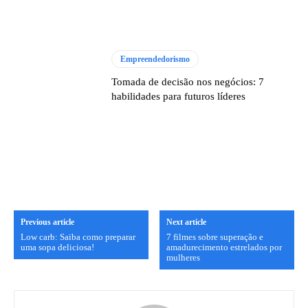
Empreendedorismo
Tomada de decisão nos negócios: 7
habilidades para futuros líderes
Previous article
Next article
Low carb: Saiba como preparar
7 filmes sobre superação e
uma sopa deliciosa!
amadurecimento estrelados por
mulheres