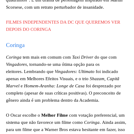
quadrinhos”. É um drama de personagem inspirado em Martin
Scorsese, com um retrato perturbador de insanidade.
FILMES INDEPENDENTES DA DC QUE QUEREMOS VER
DEPOIS DO CORINGA
Coringa
Coringa
tem mais em comum com
Taxi Driver
do que com
Vingadores
, tornando-se uma ótima opção para os
eleitores. Lembrando que
Vingadores: Ultimato
foi indicado
apenas em Melhores Efeitos Visuais, e o trio
Shazam, Capitã
Marvel
e
Homem-Aranha: Longe de Casa
foi desprezado por
completo (apesar de suas críticas positivas). O preconceito de
gênero ainda é um problema dentro da Academia.
O Oscar escolhe o
Melhor Filme
com votação preferencial, um
sistema que não favorece um filme como
Coringa
. Ainda assim,
para um filme que a Warner Bros estava hesitante em fazer, isso