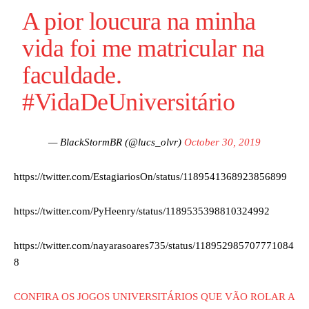
A pior loucura na minha
vida foi me matricular na
faculdade.
#VidaDeUniversitário
— BlackStormBR (@lucs_olvr)
October 30, 2019
https://twitter.com/EstagiariosOn/status/1189541368923856899
https://twitter.com/PyHeenry/status/1189535398810324992
https://twitter.com/nayarasoares735/status/118952985707771084
8
CONFIRA OS JOGOS UNIVERSITÁRIOS QUE VÃO ROLAR A