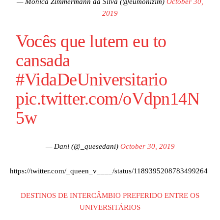
— Mônica Zimmermann da Silva (@eumonizim)
October 30,
2019
Vocês que lutem eu to
cansada
#VidaDeUniversitario
pic.twitter.com/oVdpn14N
5w
— Dani (@_quesedani)
October 30, 2019
https://twitter.com/_queen_v____/status/1189395208783499264
DESTINOS DE INTERCÂMBIO PREFERIDO ENTRE OS
UNIVERSITÁRIOS