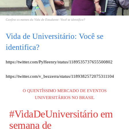
Confira os memes da Vida de Estudante: Você se identifica?
Vida de Universitário: Você se
identifica?
https://twitter.com/PyHeenry/status/1189535737655500802
https://twitter.com/v_bezzerra/status/1189382572075311104
O QUENTÍSSIMO MERCADO DE EVENTOS
UNIVERSITÁRIOS NO BRASIL
#VidaDeUniversitário
em
semana de