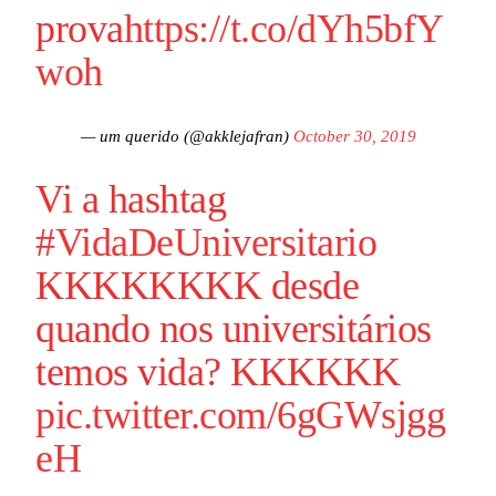
prova
https://t.co/dYh5bfY
woh
— um querido (@akklejafran)
October 30, 2019
Vi a hashtag
#VidaDeUniversitario
KKKKKKKK desde
quando nos universitários
temos vida? KKKKKK
pic.twitter.com/6gGWsjgg
eH