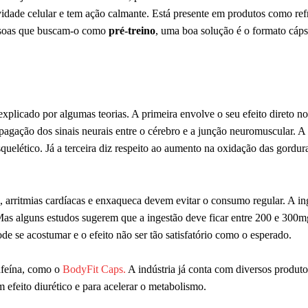
idade celular e tem ação calmante. Está presente em produtos como refr
essoas que buscam-o como
pré-treino
, uma boa solução é o formato cáp
xplicado por algumas teorias. A primeira envolve o seu efeito direto no
opagação dos sinais neurais entre o cérebro e a junção neuromuscular. A
quelético. Já a terceira diz respeito ao aumento na oxidação das gordur
, arritmias cardíacas e enxaqueca devem evitar o consumo regular. A ing
 Mas alguns estudos sugerem que a ingestão deve ficar entre 200 e 300m
e se acostumar e o efeito não ser tão satisfatório como o esperado.
afeína, como o
BodyFit Caps.
A indústria já conta com diversos produt
 efeito diurético e para acelerar o metabolismo.