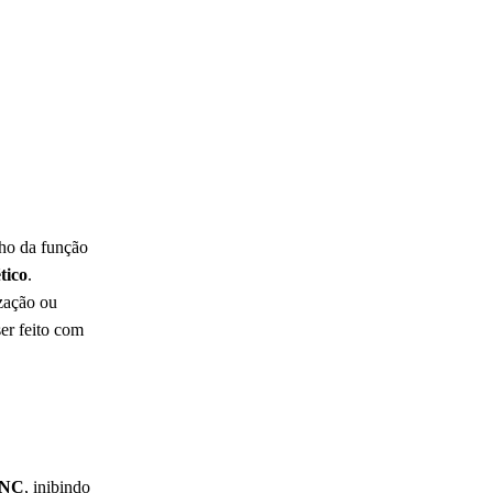
ho da função
tico
.
ização ou
ser feito com
NC
, inibindo