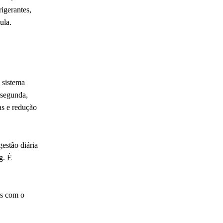
igerantes,
sula.
 sistema
 segunda,
as e redução
estão diária
g. É
os com o