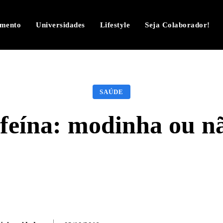
imento
Universidades
Lifestyle
Seja Colaborador!
SAÚDE
feína: modinha ou n
Facebook
Twitter
Pinterest
W