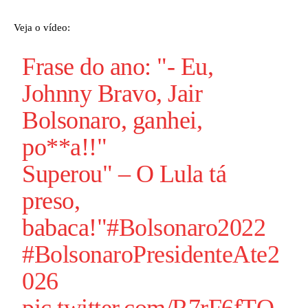
Veja o vídeo:
Frase do ano: "- Eu,
Johnny Bravo, Jair
Bolsonaro, ganhei,
po**a!!"
Superou" – O Lula tá
preso,
babaca!"
#Bolsonaro2022
#BolsonaroPresidenteAte2
026