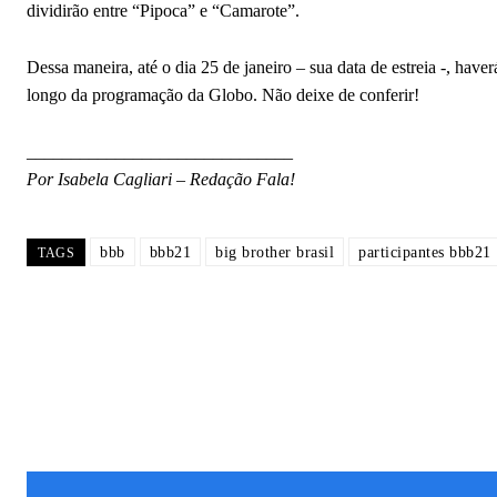
dividirão entre “Pipoca” e “Camarote”.
Dessa maneira, até o dia 25 de janeiro – sua data de estreia -, ha
longo da programação da Globo. Não deixe de conferir!
______________________________
Por Isabela Cagliari – Redação Fala!
bbb
bbb21
big brother brasil
participantes bbb21
TAGS