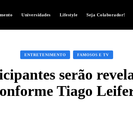
imento
Universidades
Lifestyle
Seja Colaborador!
ENTRETENIMENTO
FAMOSOS E TV
cipantes serão reve
onforme Tiago Leife
Facebook
Twitter
Pinterest
W