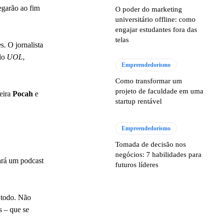
egarão ao fim
O poder do marketing
universitário offline: como
engajar estudantes fora das
telas
s. O jornalista
do
UOL
,
Empreendedorismo
Como transformar um
projeto de faculdade em uma
keira
Pocah
e
startup rentável
Empreendedorismo
Tomada de decisão nos
negócios: 7 habilidades para
ará um podcast
futuros líderes
 todo. Não
s – que se