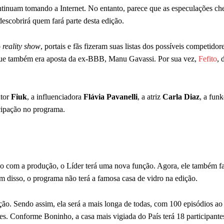
tinuam tomando a Internet. No entanto, parece que as especulações ch
descobrirá quem fará parte desta edição.
o
reality show
, portais e fãs fizeram suas listas dos possíveis competidore
que também era aposta da ex-BBB, Manu Gavassi. Por sua vez,
Fefito
, 
ntor
Fiuk
, a influenciadora
Flávia Pavanelli
, a atriz
Carla Diaz
, a fun
cipação no programa.
o com a produção, o Líder terá uma nova função. Agora, ele também f
m disso, o programa não terá a famosa casa de vidro na edição.
ão. Sendo assim, ela será a mais longa de todas, com 100 episódios ao
. Conforme Boninho, a casa mais vigiada do País terá 18 participante