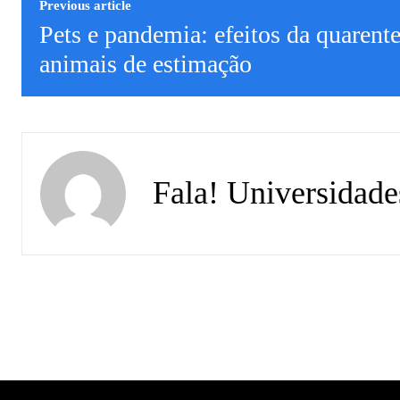
Previous article
Pets e pandemia: efeitos da quarent
animais de estimação
Fala! Universidade