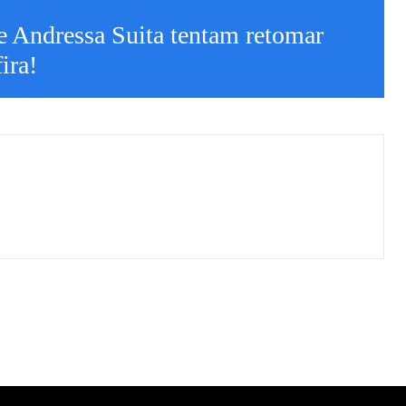
e Andressa Suita tentam retomar
ira!