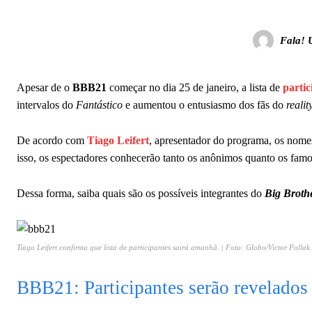
Fala! 
Apesar de o
BBB21
começar no dia 25 de janeiro, a lista de
partic
intervalos do
Fantástico
e aumentou o entusiasmo dos fãs do
reali
De acordo com
Tiago Leifert
, apresentador do programa, os nome
isso, os espectadores conhecerão tanto os anônimos quanto os fam
Dessa forma, saiba quais são os possíveis integrantes do
Big Broth
Tiago Leifert confirma que lista de participantes sairá amanhã. | Foto: Globo/Victor Pollak.
BBB21: Participantes serão revelados