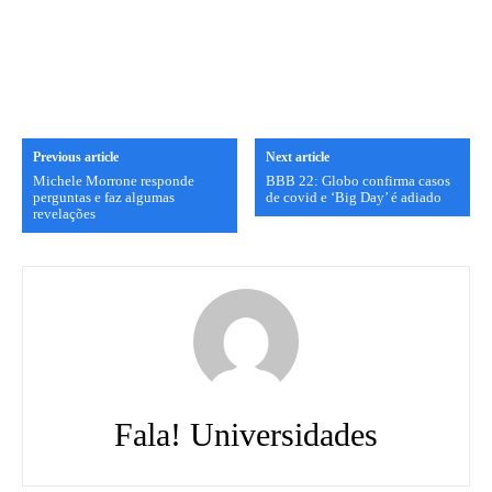
Previous article
Next article
Michele Morrone responde
BBB 22: Globo confirma casos
perguntas e faz algumas
de covid e ‘Big Day’ é adiado
revelações
Fala! Universidades