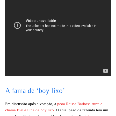
A fama de ‘boy lixo’
Em discussão após a votação, a
peoa Raissa Barbosa surta e
chama Biel e Lipe de boy lixo
. O atual peão da fazenda tem um