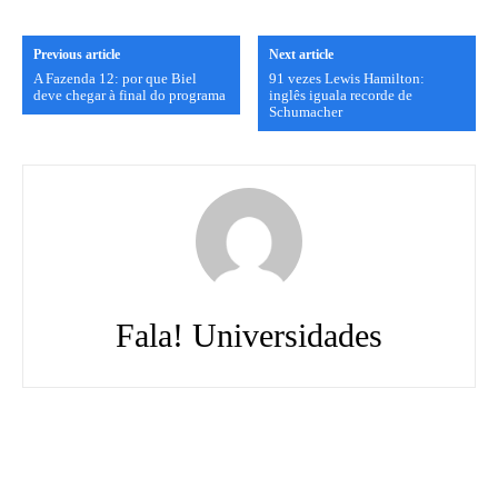
Previous article
Next article
A Fazenda 12: por que Biel
91 vezes Lewis Hamilton:
deve chegar à final do programa
inglês iguala recorde de
Schumacher
Fala! Universidades