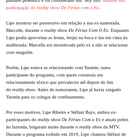
passado polêmico e foi considerado um ‘boy lixo’
durante sua
participação do
reality show De Férias com o Ex
.
Lipe mostrou ser possessivo em relação a sua ex-namorada,
Marcelle, durante o
reality show De Férias Com O Ex
. Enquanto
Lipe podia aproveitar as festas, beijar na boca e dar em cima da
mulherada, Marcella era incentivada pelo ex a não se relacionar
com ninguém.
Porém, Lipe estava se relacionando com Yasmin, outra
participante do programa, com quem construiu um
relacionamento tóxico que prevaleceu até depois do fim
do
reality show
. Antes de namorarem, Lipe já havia xingado
Yasmin para os colegas de confinamento.
Por esses motivos, Lipe Ribeiro e Stéfani Bays, ambos ex-
participantes do
reality show De Férias Com o Ex
e atuais peões
da fazenda, brigaram muito durante o
reality show
da MTV.
Durante o programa exibido em 2019, Lipe chamou Stéfani de