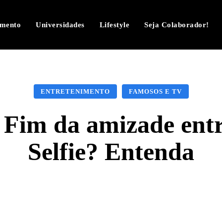
imento
Universidades
Lifestyle
Seja Colaborador!
ENTRETENIMENTO
FAMOSOS E TV
 Fim da amizade entr
Selfie? Entenda
Facebook
Twitter
Pinterest
W