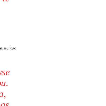
az seu jogo
sse
ou.
a,
oas