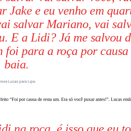
ar Jake e eu venho em quar
vai salvar Mariano, vai sal
u. E a Lidi? Já me salvou 
 foi para a roça por causa
baia.
isse Lucas para Lipe.
feito “Foi por causa de resta um. Era só você puxar antes!”. Lucas entã
di na roça, é isso que eu to