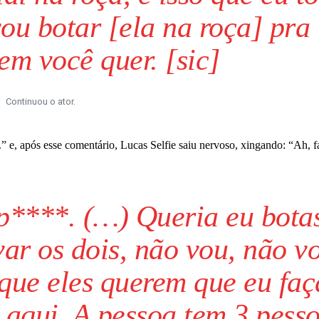
ou botar [ela na roça] pra
em você quer. [sic]
Continuou o ator.
.” e, após esse comentário, Lucas Selfie saiu nervoso, xingando: “Ah, f
 p****. (…) Queria eu bota
var os dois, não vou, não v
que eles querem que eu faç
 aqui. A pessoa tem 3 pess