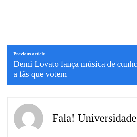
Previous article
Demi Lovato lança música de cunho 
a fãs que votem
Fala! Universidade