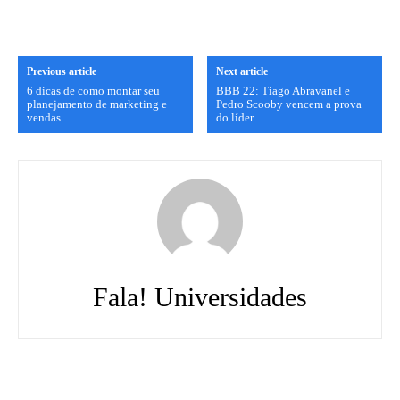
Previous article
Next article
6 dicas de como montar seu
BBB 22: Tiago Abravanel e
planejamento de marketing e
Pedro Scooby vencem a prova
vendas
do líder
Fala! Universidades