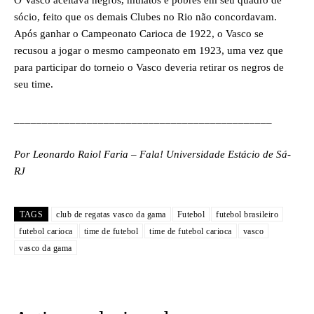
O Vasco aceitava negros, mulatos e pobres em seu quadro de
sócio, feito que os demais Clubes no Rio não concordavam.
Após ganhar o Campeonato Carioca de 1922, o Vasco se
recusou a jogar o mesmo campeonato em 1923, uma vez que
para participar do torneio o Vasco deveria retirar os negros de
seu time.
______________________________________________
Por Leonardo Raiol Faria – Fala! Universidade Estácio de Sá-
RJ
TAGS
club de regatas vasco da gama
Futebol
futebol brasileiro
futebol carioca
time de futebol
time de futebol carioca
vasco
vasco da gama