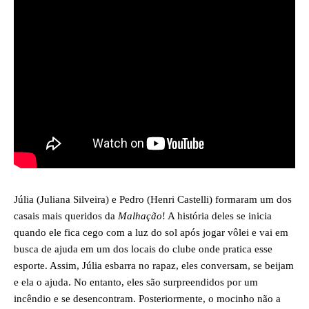
Júlia (Juliana Silveira) e Pedro (Henri Castelli) formaram um dos
casais mais queridos da
Malhação
! A história deles se inicia
quando ele fica cego com a luz do sol após jogar vôlei e vai em
busca de ajuda em um dos locais do clube onde pratica esse
esporte. Assim, Júlia esbarra no rapaz, eles conversam, se beijam
e ela o ajuda. No entanto, eles são surpreendidos por um
incêndio e se desencontram. Posteriormente, o mocinho não a