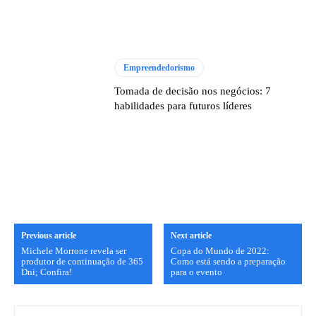
Empreendedorismo
Tomada de decisão nos negócios: 7
habilidades para futuros líderes
Previous article
Next article
Michele Morrone revela ser
Copa do Mundo de 2022:
produtor de continuação de 365
Como está sendo a preparação
Dni; Confira!
para o evento