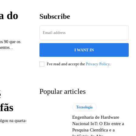
a do
Subscribe
os 90 que os
entos...
I WANT IN
I've read and accept the
Privacy Policy
.
Popular articles
é
fãs
Tecnologia
Engenharia de Hardware
ulgou na quarta-
Nacional IoT: O Elo entre a
Pesquisa Científica e a