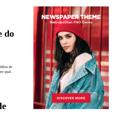
e do
ditos de
e qual...
de