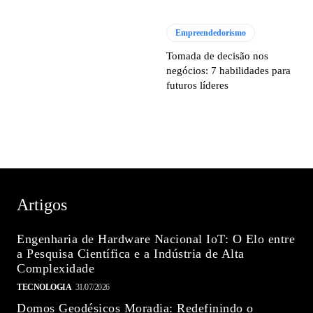
Empreendedorismo
Tomada de decisão nos
negócios: 7 habilidades para
futuros líderes
Artigos
Engenharia de Hardware Nacional IoT: O Elo entre
a Pesquisa Científica e a Indústria de Alta
Complexidade
TECNOLOGIA
31/07/2026
Domos Geodésicos Moradia: Redefinindo o