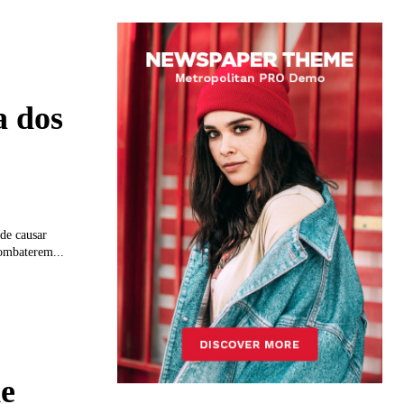
a dos
 de causar
combaterem...
e