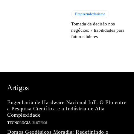
Empreendedorismo
Tomada de decisão nos
negócios: 7 habilidades para
futuros líderes
Artigos
Engenharia de Hardware Nacional IoT: O Elo entre
a Pesquisa Científica e a Indústria de Alta
Complexidade
TECNOLOGIA
31/07/2026
Domos Geodésicos Moradia: Redefinindo o